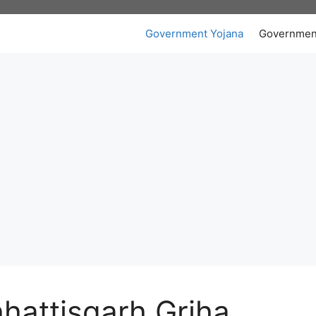
Government Yojana
Governmen
: Chhattisgarh Griha