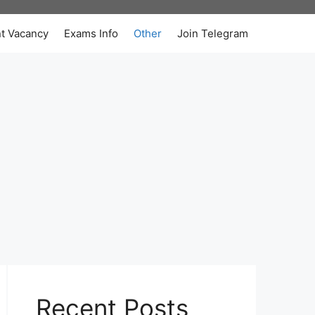
t Vacancy
Exams Info
Other
Join Telegram
Recent Posts