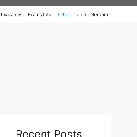
t Vacancy
Exams Info
Other
Join Telegram
Recent Posts